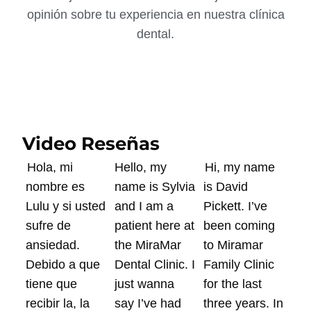
opinión sobre tu experiencia en nuestra clínica
dental.
Video Reseñas
Hola, mi
Hello, my
Hi, my name
nombre es
name is Sylvia
is David
Lulu y si usted
and I am a
Pickett. I’ve
sufre de
patient here at
been coming
ansiedad.
the MiraMar
to Miramar
Debido a que
Dental Clinic. I
Family Clinic
tiene que
just wanna
for the last
recibir la, la
say I’ve had
three years. In