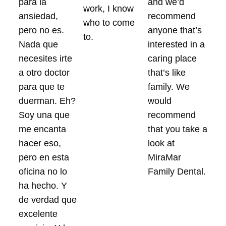
para la
and we’d
work, I know
ansiedad,
recommend
who to come
pero no es.
anyone that’s
to.
Nada que
interested in a
necesites irte
caring place
a otro doctor
that’s like
para que te
family. We
duerman. Eh?
would
Soy una que
recommend
me encanta
that you take a
hacer eso,
look at
pero en esta
MiraMar
oficina no lo
Family Dental.
ha hecho. Y
de verdad que
excelente