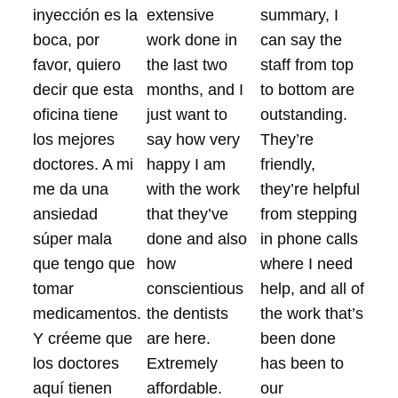
inyección es la
extensive
summary, I
boca, por
work done in
can say the
favor, quiero
the last two
staff from top
decir que esta
months, and I
to bottom are
oficina tiene
just want to
outstanding.
los mejores
say how very
They’re
doctores. A mi
happy I am
friendly,
me da una
with the work
they’re helpful
ansiedad
that they’ve
from stepping
súper mala
done and also
in phone calls
que tengo que
how
where I need
tomar
conscientious
help, and all of
medicamentos.
the dentists
the work that’s
Y créeme que
are here.
been done
los doctores
Extremely
has been to
aquí tienen
affordable.
our