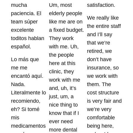
mucha
Um, most
satisfaction.
paciencia. El
elderly people
We really like
team súper
like me are on
the entire staff
excelente
a fixed budget.
and I’ll say
toditos hablan
They work
that we’re
español.
with me. Uh,
retired, we
the people
Lo más que
don’t have
here at this
me me
insurance, so
clinic, they
encantó aquí.
we work with
work with me
Nada.
them. The
and, uh, it’s
Literalmente lo
cost structure
just, um, a
recomiendo,
is very fair and
nice thing to
eh? Si tomé
we’re very
know that if I
mis
comfortable
ever need
medicamentos
being here,
more dental