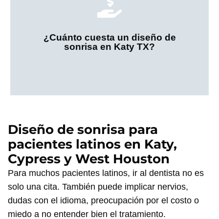
procedimientos. En MiraMar, sabemos que el costo
implantes o una combinación de varios
con alineadores transparentes,, carillas, coronas,
¿Cuánto cuesta un diseño de
sonrisa en Katy TX?
No cuesta lo mismo un blanqueamiento que un plan
NECESITES.
TRATAMIENTOS QUE REALMENTE
COSTO DEPENDE DE LOS
PARA UN DISEÑO DE SONRISA. EL
Diseño de sonrisa para
NO EXISTE UN PRECIO ÚNICO
pacientes latinos en Katy,
Cypress y West Houston
Para muchos pacientes latinos, ir al dentista no es
solo una cita. También puede implicar nervios,
dudas con el idioma, preocupación por el costo o
miedo a no entender bien el tratamiento.