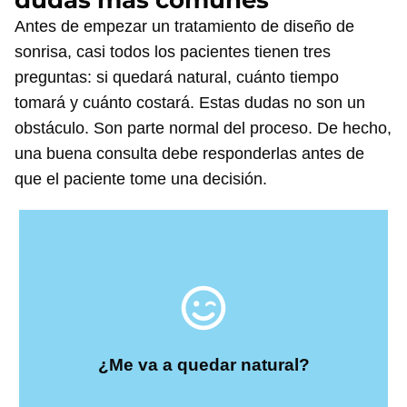
Antes de empezar un tratamiento de diseño de
sonrisa,
casi todos los pacientes tienen tres
preguntas: si quedará natural, cuánto tiempo
tomará y cuánto costará.
Estas dudas no son un
obstáculo. Son parte normal del proceso. De hecho,
una buena consulta debe responderlas antes de
sonreír.
que el paciente tome una decisión.
meta es que te veas mejor, más seguro y cómodo al
que todos noten que te hiciste un tratamiento. La
el rostro pueden verse artificiales. La meta no es
demasiado grandes o con una forma que no va con
forma y armonía. Dientes demasiado blancos,
lograrlo, hay que cuidar proporción, color, tamaño,
edad, tu forma de hablar y tu personalidad. Para
¿Me va a quedar natural?
Significa una sonrisa que combine con tu rostro, tu